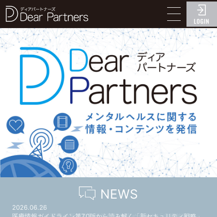
ディアパートナーズ
NEWS
2026.06.26
2026.04.10
医療情報ガイドライン第7.0版から読み解く「新セキュリティ戦略」
【電子カルテ選定の新基準】標準仕様で定められた「非機能要件」