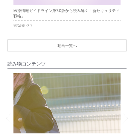
」
医療情報ガイドライン第7.0版から読み解く「新セキュリティ
医療情
戦略」
効率化
きは公開当時
株式会社レスコ
株式会社i
す）
動画一覧へ
読み物コンテンツ