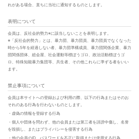
れがある場合、直ちに当社に通知するものとします。
表明について
会員は、反社会的勢力※に該当しないことを表明します。
※「反社会的勢力」とは、暴力団、暴力団員、暴力団員でなくなった
時から5年を経過しない者、暴力団準構成員、暴力団関係企業、暴力
団関係団体、総会屋、社会運動等標ぼうゴロ、政治活動標ぼうゴ
ロ、特殊知能暴力集団等、共生者、その他これらに準ずる者をいい
ます。
禁止事項について
会員は本サイトへの登録および利用の際、以下の行為またはそのお
それのある行為を行わないものとします。
・虚偽の情報を登録する行為
・個人や団体を問わず、他の会員または第三者を誹謗中傷し、名誉
を毀損し、またはプライバシーを侵害する行為
・他の会員のID、パスワードを不正に取得または使用する行為