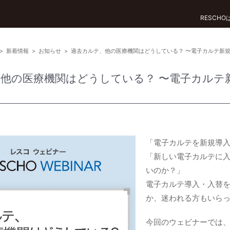
RESCH
>
新着情報
>
お知らせ
>
過去カルテ、他の医療機関はどうしている？ 〜電子カルテ新
他の医療機関はどうしている？ 〜電子カルテ
「電子カルテを新規導
「新しい電子カルテに
いのか？」
電子カルテ導入・入替
か、迷われる方もいら
今回のウェビナーでは