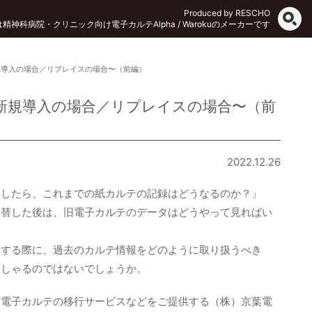
Produced by RESCHO
Oは精神科病院・クリニック向け電子カルテAlpha / Warokuのメーカーです
規導入の場合／リプレイスの場合〜（前編）
新規導入の場合／リプレイスの場合〜（前
2022.12.26
入したら、これまでの紙カルテの記録はどうなるのか？」
入替した後は、旧電子カルテのデータはどうやって見ればい
をする際に、過去のカルテ情報をどのように取り扱うべき
っしゃるのではないでしょうか。
、電子カルテの移行サービスなどをご提供する（株）京葉電