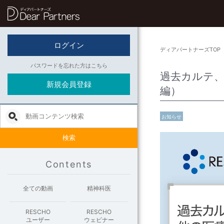
ディアパートナーズ
ログイン
ディアパートナーズTOP
パスワードを忘れた方はこちら
過去カルテ、
新規会員登録
編）
お知らせ
検索
Contents
全ての動画
精神科医
RESCHO
RESCHO
ユーザー
ウェビナー