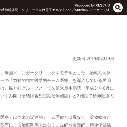
Produced by RESCHO
Oは精神科病院・クリニック向け電子カルテAlpha / Warokuのメーカーです
更新日 2019年4月9日
は、米国メニンガークリニックをモデルとした「治療共同体
唯一の「力動的精神医学的チーム医療」を導入している民間
は、風と虹グループとして久留米厚生病院（平成31年8月に
いずみ園（情緒障害児短期治療施設）と3施設で精神医療の
ム医療」は従来の記述的チーム医療とは異なり、薬物療法だ
層秩序による治療関係ではなく、医師や看護師、精神保健福