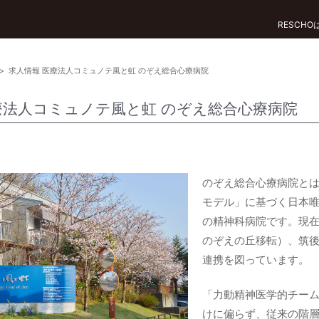
RESCH
>
求人情報 医療法人コミュノテ風と虹 のぞえ総合心療病院
療法人コミュノテ風と虹 のぞえ総合心療病院
のぞえ総合心療病院と
モデル」に基づく日本
の精神科病院です。現在
のぞえの丘移転）、筑後
連携を図っています。
「力動精神医学的チー
けに偏らず、従来の階