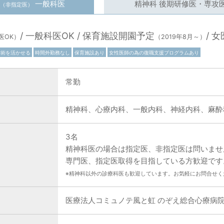
一般科医
精神科 後期研修医・
専攻
（非指定医）
/
一般科医OK
/
保育施設開園予定
/
女
医OK）
（2019年8月～）
技術を活かせる
時間外勤務なし
保育施設あり
女性医師の為の復職支援プログラムあり
常勤
精神科、心療内科、一般内科、神経内科、麻酔
3名
精神科医の場合は指定医、非指定医は問いませ
専門医、指定医取得を目指している方歓迎です
※精神科以外の診療科医も歓迎しています。お気軽にお問合せく
医療法人コミュノテ風と虹 のぞえ総合心療病