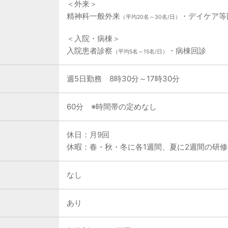
＜外来＞
精神科一般外来
・デイケア等
（平均20名～30名/日）
＜入院・病棟＞
入院患者診察
・病棟回診
（平均5名～15名/日）
週5日勤務 8時30分～17時30分
60分 ※時間帯の定めなし
休日：月9回
休暇：春・秋・冬に各1週間、夏に2週間の研
なし
あり