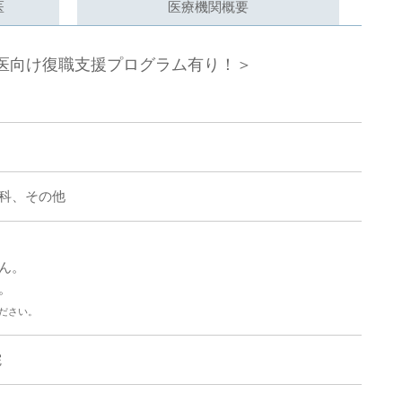
医
医療機関
概要
医向け復職支援プログラム有り！
＞
科、その他
ん。
。
ださい。
院