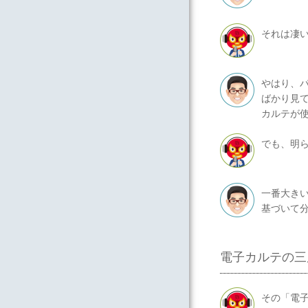
それは凄
やはり、
ばかり見
カルテが
でも、明
一番大き
基づいて
電子カルテの三
その「電