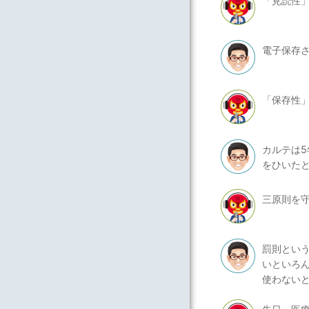
「見読性
電子保存
「保存性
カルテは
をひいた
三原則を
罰則とい
いといろ
使わない