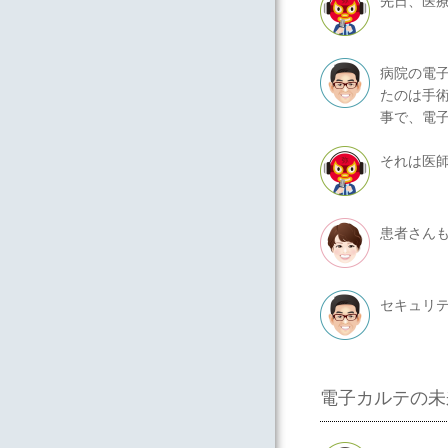
先日、医
病院の電
たのは手
事で、電
それは医
患者さん
セキュリ
電子カルテの未