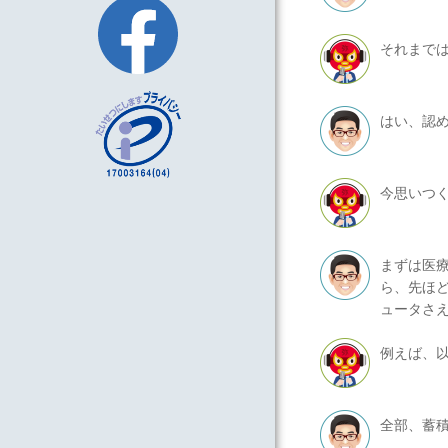
それまで
はい、認
今思いつ
まずは医
ら、先ほ
ュータさ
例えば、
全部、蓄