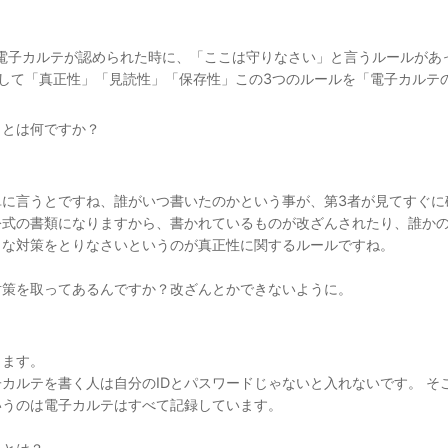
年に電子カルテが認められた時に、「ここは守りなさい」と言うルールが
まして「真正性」「見読性」「保存性」この3つのルールを「電子カルテ
」とは何ですか？
単に言うとですね、誰がいつ書いたのかという事が、第3者が見てすぐに
公式の書類になりますから、書かれているものが改ざんされたり、誰か
うな対策をとりなさいというのが真正性に関するルールですね。
対策を取ってあるんですか？改ざんとかできないように。
ります。
子カルテを書く人は自分のIDとパスワードじゃないと入れないです。 
いうのは電子カルテはすべて記録しています。