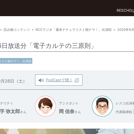
RESCH
>
読み物コンテンツ
>
RCCラジオ「週末ナチュラリスト朝ナマ！」出演回
>
2020年
月26日放送分「電子カルテの三原則」
リスト朝ナマ！」出演回
PodCastで聴く
9月26日（土）
ナリティ
アシスタント
レスコ出演
字 弥太郎
岡 佳奈
さん
さん
代表取締役