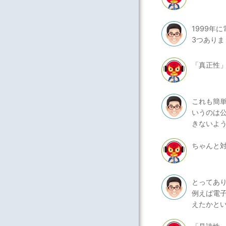
1999
3つあり
「真正性
これも簡
いうのは
きないよ
ちゃんと
とってあ
例えば電
えたかと