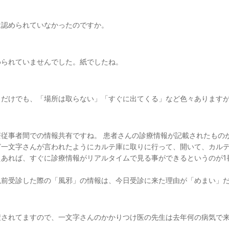
は認められていなかったのですか。
められていませんでした。紙でしたね。
くだけでも、「場所は取らない」「すぐに出てくる」など色々あります
療従事者間での情報共有ですね。 患者さんの診療情報が記載されたもの
ど一文字さんが言われたようにカルテ庫に取りに行って、開いて、カル
えあれば、すぐに診療情報がリアルタイムで見る事ができるというのが1
以前受診した際の「風邪」の情報は、今日受診に来た理由が「めまい」
積されてますので、一文字さんのかかりつけ医の先生は去年何の病気で