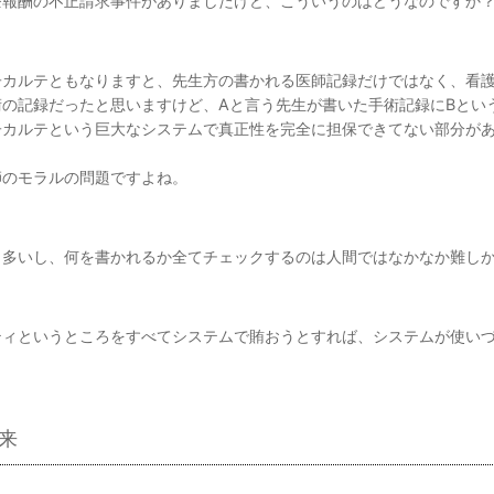
療報酬の不正請求事件がありましたけど、こういうのはどうなのですか
子カルテともなりますと、先生方の書かれる医師記録だけではなく、看
術の記録だったと思いますけど、Aと言う先生が書いた手術記録にBとい
子カルテという巨大なシステムで真正性を完全に担保できてない部分が
師のモラルの問題ですよね。
も多いし、何を書かれるか全てチェックするのは人間ではなかなか難し
ティというところをすべてシステムで賄おうとすれば、システムが使い
来