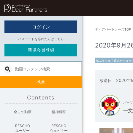
ディアパートナーズ
ログイン
ディアパートナーズTOP
パスワードを忘れた方はこちら
2020年9
新規会員登録
RCCラジオ「週末ナチュラ
放送日：2020年
検索
Contents
パーソ
一文
全ての動画
精神科医
RESCHO
RESCHO
ユーザー
ウェビナー