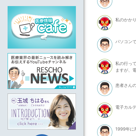
私のかか
パソコン
私の行っ
ますが、
患者さんの
電子カル
1999年