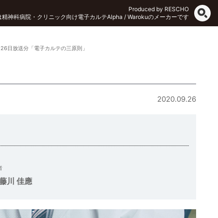
Produced by RESCHO
Oは精神科病院・クリニック向け電子カルテAlpha / Warokuのメーカーです
9月26日放送分「電子カルテの三原則」
2020.09.26
者
藤川 佳應