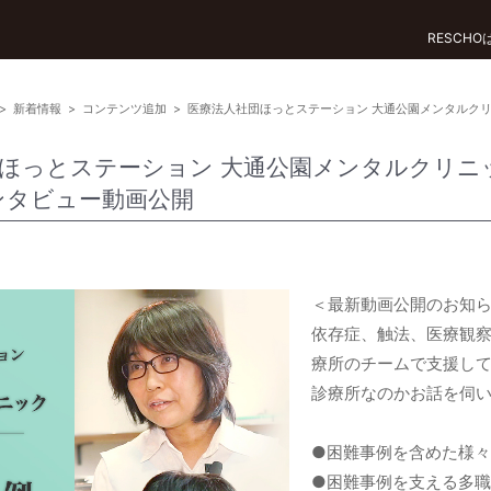
RESCH
>
新着情報
>
コンテンツ追加
>
医療法人社団ほっとステーション 大通公園メンタルクリニ
ほっとステーション 大通公園メンタルクリニック
ンタビュー動画公開
＜最新動画公開のお知
依存症、触法、医療観
療所のチームで支援し
診療所なのかお話を伺
●困難事例を含めた様
●困難事例を支える多職