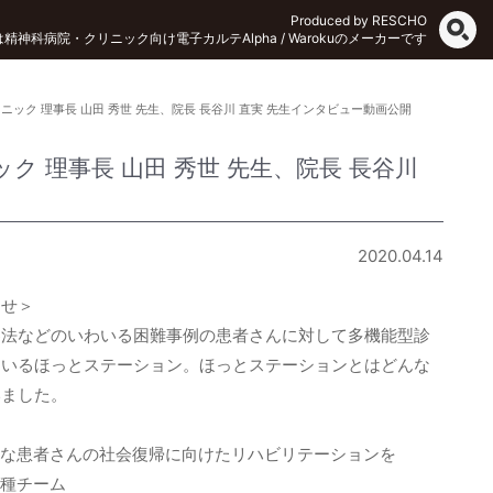
Produced by RESCHO
Oは精神科病院・クリニック向け電子カルテAlpha / Warokuのメーカーです
ック 理事長 山田 秀世 先生、院長 長谷川 直実 先生インタビュー動画公開
 理事長 山田 秀世 先生、院長 長谷川
2020.04.14
らせ＞
察法などのいわいる困難事例の患者さんに対して多機能型診
ているほっとステーション。ほっとステーションとはどんな
いました。
々な患者さんの社会復帰に向けたリハビリテーションを
種チーム