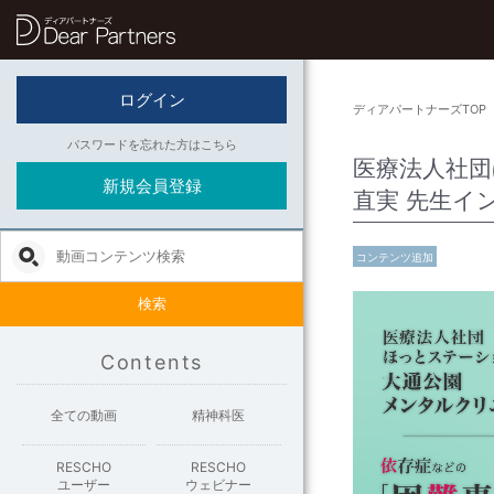
ディアパートナーズ
ログイン
ディアパートナーズTOP
パスワードを忘れた方はこちら
医療法人社団
新規会員登録
直実 先生イ
コンテンツ追加
検索
Contents
全ての動画
精神科医
RESCHO
RESCHO
ユーザー
ウェビナー