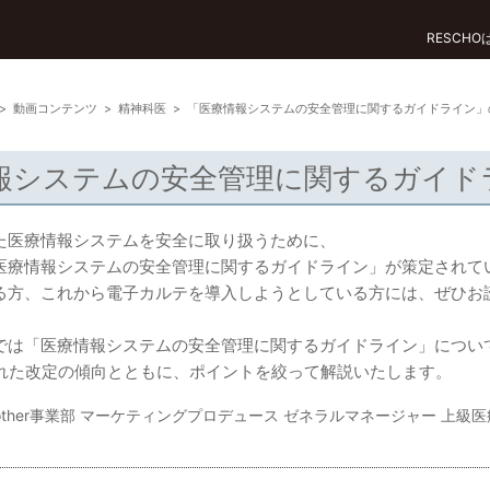
RESCH
>
動画コンテンツ
>
精神科医
>
「医療情報システムの安全管理に関するガイドライン」
報システムの安全管理に関するガイド
た医療情報システムを安全に取り扱うために、
医療情報システムの安全管理に関するガイドライン」が策定されて
る方、これから電子カルテを導入しようとしている方には、ぜひお
では「医療情報システムの安全管理に関するガイドライン」につい
行われた改定の傾向とともに、ポイントを絞って解説いたします。
nother事業部 マーケティングプロデュース ゼネラルマネージャー 上級