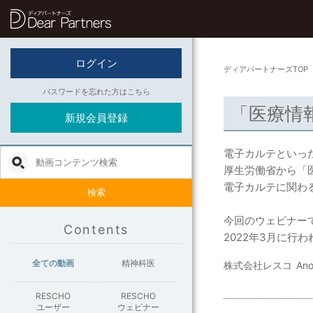
ディアパートナーズ
ログイン
ディアパートナーズTOP
パスワードを忘れた方はこちら
「医療情
新規会員登録
電子カルテといっ
厚生労働省から「
電子カルテに関わ
検索
今回のウェビナー
Contents
2022年3月に
全ての動画
精神科医
株式会社レスコ
A
RESCHO
RESCHO
ユーザー
ウェビナー